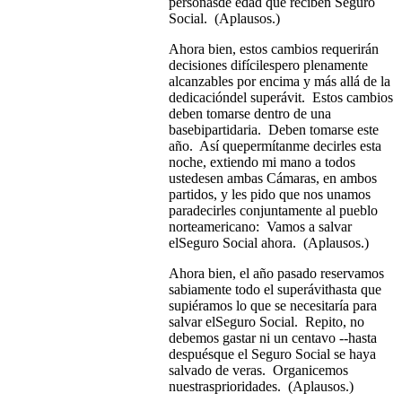
personasde edad que reciben Seguro
Social. (Aplausos.)
Ahora bien, estos cambios requerirán
decisiones difícilespero plenamente
alcanzables por encima y más allá de la
dedicacióndel superávit. Estos cambios
deben tomarse dentro de una
basebipartidaria. Deben tomarse este
año. Así quepermítanme decirles esta
noche, extiendo mi mano a todos
ustedesen ambas Cámaras, en ambos
partidos, y les pido que nos unamos
paradecirles conjuntamente al pueblo
norteamericano: Vamos a salvar
elSeguro Social ahora. (Aplausos.)
Ahora bien, el año pasado reservamos
sabiamente todo el superávithasta que
supiéramos lo que se necesitaría para
salvar elSeguro Social. Repito, no
debemos gastar ni un centavo --hasta
despuésque el Seguro Social se haya
salvado de veras. Organicemos
nuestrasprioridades. (Aplausos.)