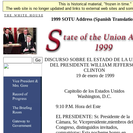
This is historical material, "frozen in time."
The web site is no longer updated and links to external web sites and some
T H E W H I T E H O U S E
1999 SOTU Address (Spanish Translatio
DISCURSO SOBRE EL ESTADO DE LA 
DEL PRESIDENTE WILLIAM JEFFER
CLINTON
19 de enero de 1999
Capitolio de los Estados Unidos
Washington, D.C.
9:10 P.M. Hora del Este
EL PRESIDENTE: Sr. Presidente de la
Cámara, Sr. Vicepresidente,miembros del
Congreso, distinguidos invitados,
compatriotas: Esta nocheme honro en